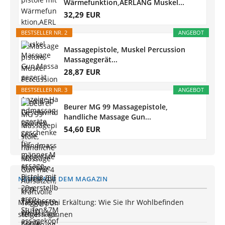
Wärmefunktion,AERLANG Muskel...
32,29 EUR
BESTSELLER NR. 2
ANGEBOT
Massagepistole, Muskel Percussion
Massagegerät...
28,87 EUR
BESTSELLER NR. 3
ANGEBOT
Beurer MG 99 Massagepistole,
handliche Massage Gun...
54,60 EUR
NEUES AUS DEM MAGAZIN
Massage bei Erkältung: Wie Sie Ihr Wohlbefinden
steigern können