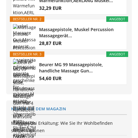
Wärmefunktion,AERLANG Muskel...
32,29 EUR
BESTSELLER NR. 2
ANGEBOT
Massagepistole, Muskel Percussion
Massagegerät...
28,87 EUR
BESTSELLER NR. 3
ANGEBOT
Beurer MG 99 Massagepistole,
handliche Massage Gun...
54,60 EUR
NEUES AUS DEM MAGAZIN
Massage bei Erkältung: Wie Sie Ihr Wohlbefinden
steigern können