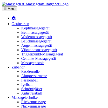
☰ Menü
🏠
Gerätearten
Kopfmassagegerät
Beinmassagegerät
Wadenmassagegerät
Bauchmassagegerät
Augenmassagegerät
Vibrationsmassagegerät
Triggerpunkt-Massagegerät
Cellulite-Massagegerät
Massagepistole
Zubehör
Faszienrolle
Akupressurmatte
Faszienball
Igelball
Schröpfgläser
Antistressball
Massagetechniken
Rückenmassage
Nackenmassage