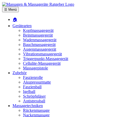
☰ Menü
🏠
Gerätearten
Kopfmassagegerät
Beinmassagegerät
Wadenmassagegerät
Bauchmassagegerät
Augenmassagegerät
Vibrationsmassagegerät
Triggerpunkt-Massagegerät
Cellulite-Massagegerät
Massagepistole
Zubehör
Faszienrolle
Akupressurmatte
Faszienball
Igelball
Schröpfgläser
Antistressball
Massagetechniken
Rückenmassage
Nackenmassage