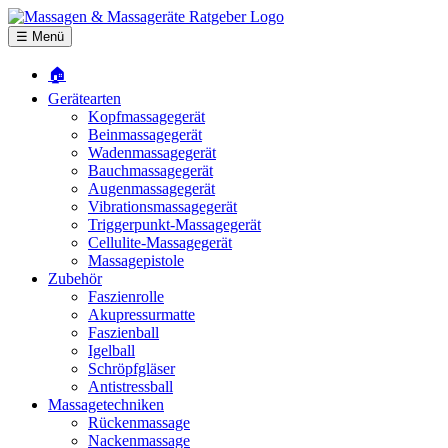
☰ Menü
🏠
Gerätearten
Kopfmassagegerät
Beinmassagegerät
Wadenmassagegerät
Bauchmassagegerät
Augenmassagegerät
Vibrationsmassagegerät
Triggerpunkt-Massagegerät
Cellulite-Massagegerät
Massagepistole
Zubehör
Faszienrolle
Akupressurmatte
Faszienball
Igelball
Schröpfgläser
Antistressball
Massagetechniken
Rückenmassage
Nackenmassage