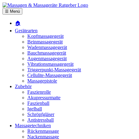
☰ Menü
🏠
Gerätearten
Kopfmassagegerät
Beinmassagegerät
Wadenmassagegerät
Bauchmassagegerät
Augenmassagegerät
Vibrationsmassagegerät
Triggerpunkt-Massagegerät
Cellulite-Massagegerät
Massagepistole
Zubehör
Faszienrolle
Akupressurmatte
Faszienball
Igelball
Schröpfgläser
Antistressball
Massagetechniken
Rückenmassage
Nackenmassage