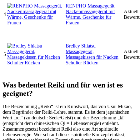
RENPHO Massagegerät,
Nackenmassagegerät mit
Aktuell
4
Wärme, Geschenke für
Bewert
Frauen
Brelley Shiatsu
Massagegerät,
Aktuell
5
Massagekissen für Nacken
Bewert
Schulter Rücken
Was bedeutet Reiki und für wen ist es
geeignet?
Die Bezeichnung „Reiki“ ist ein Kunstwort, das von Usui Mikao,
dem Begründer der Reiki-Lehre, stammt. Es ist dem japanischen
Wort „rei“ (zu deutsch: Seele/Geist) und der Bezeichnung „ki“
(entspricht dem chinesischen Qi = Lebensenergie) entlehnt.
Zusammengesetzt bezeichnet Reiki also eine Art spirituelle
Lebensenergie. Wer sch auf dieses spirituelle Konzept einlässt,