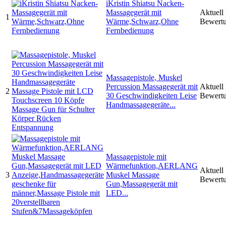
iKristin Shiatsu Nacken-
Massagegerät mit
Aktuell
1
Wärme,Schwarz,Ohne
Bewert
Fernbedienung
Massagepistole, Muskel
Percussion Massagegerät mit
Aktuell
2
30 Geschwindigkeiten Leise
Bewert
Handmassagegeräte...
Massagepistole mit
Wärmefunktion,AERLANG
Aktuell
3
Muskel Massage
Bewert
Gun,Massagegerät mit
LED...