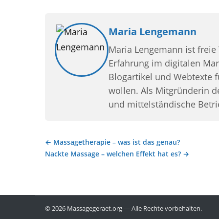
Maria Lengemann
Maria Lengemann ist freie 
Erfahrung im digitalen Mar
Blogartikel und Webtexte 
wollen. Als Mitgründerin 
und mittelständische Betri
← Massagetherapie – was ist das genau?
Beitragsnavigation
Nackte Massage – welchen Effekt hat es? →
© 2026 Massagegeraet.org — Alle Rechte vorbehalten.