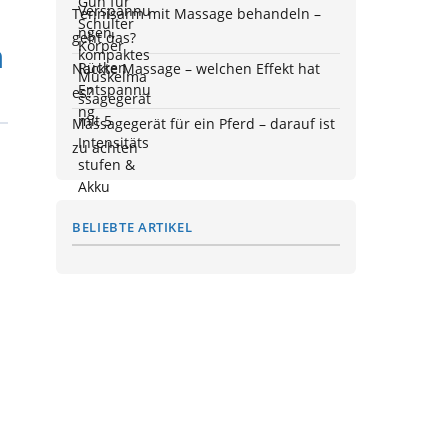
Tennisarm mit Massage behandeln –
geht das?
n
Nackte Massage – welchen Effekt hat
es?
Massagegerät für ein Pferd – darauf ist
zu achten
BELIEBTE ARTIKEL