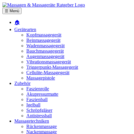
☰ Menü
🏠
Gerätearten
Kopfmassagegerät
Beinmassagegerät
Wadenmassagegerät
Bauchmassagegerät
Augenmassagegerät
Vibrationsmassagegerät
Triggerpunkt-Massagegerät
Cellulite-Massagegerät
Massagepistole
Zubehör
Faszienrolle
Akupressurmatte
Faszienball
Igelball
Schröpfgläser
Antistressball
Massagetechniken
Rückenmassage
Nackenmassage