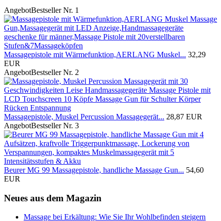
Angebot
Bestseller Nr. 1
Massagepistole mit Wärmefunktion,AERLANG Muskel...
32,29
EUR
Angebot
Bestseller Nr. 2
Massagepistole, Muskel Percussion Massagegerät...
28,87 EUR
Angebot
Bestseller Nr. 3
Beurer MG 99 Massagepistole, handliche Massage Gun...
54,60
EUR
Neues aus dem Magazin
Massage bei Erkältung: Wie Sie Ihr Wohlbefinden steigern