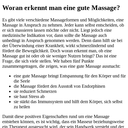
Woran erkennt man eine gute Massage?
Es gibt viele verschiedene Massageformen und Möglichkeiten, eine
Massage in Anspruch zu nehmen. Jeder kann selbst entscheiden, ob
er sich massieren lassen möchte oder nicht. Liegt jedoch eine
medizinische Indikation vor, dann sollte die Massage auch
unbedingt in Anspruch genommen werden. Denn dann hilft sie bei
der Überwindung einer Krankheit, wirkt schmerzlindernd und
fördert die Beweglichkeit. Doch woran erkennt man, ob eine
Massage gut ist oder ob sie weniger Nutzen bringt? Das ist eine
Frage, die sich viele stellen. Wir haben fünf Punkte
zusammengetragen, die zeigen, was eine gute Massage ausmacht:
eine gute Massage bringt Entspannung für den Körper und für
die Seele
die Massage fördert den Ausstoß von Endorphinen
sie reduziert Schmerzen
sie baut Stress ab
sie stärkt das Immunsystem und hilft dem Körper, sich selbst
zu heilen
Damit diese positiven Eigenschaften rund um eine Massage
entstehen können, es ist wichtig, dass ein Masseur beziehungsweise
ein Therapeut ausgesucht wird, der sein Handwerk versteht und der